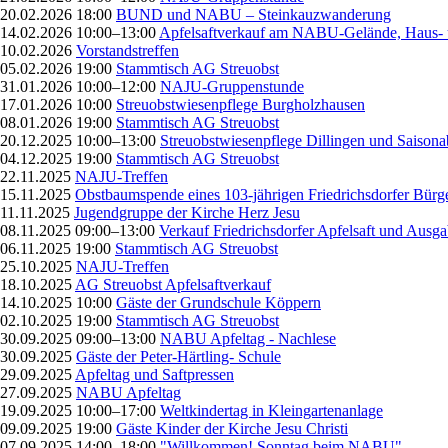
20.02.2026 18:00
BUND und NABU – Steinkauzwanderung
14.02.2026 10:00–13:00
Apfelsaftverkauf am NABU-Gelände, Haus- 
10.02.2026
Vorstandstreffen
05.02.2026 19:00
Stammtisch AG Streuobst
31.01.2026 10:00–12:00
NAJU-Gruppenstunde
17.01.2026 10:00
Streuobstwiesenpflege Burgholzhausen
08.01.2026 19:00
Stammtisch AG Streuobst
20.12.2025 10:00–13:00
Streuobstwiesenpflege Dillingen und Saisona
04.12.2025 19:00
Stammtisch AG Streuobst
22.11.2025
NAJU-Treffen
15.11.2025
Obstbaumspende eines 103-jährigen Friedrichsdorfer Bürg
11.11.2025
Jugendgruppe der Kirche Herz Jesu
08.11.2025 09:00–13:00
Verkauf Friedrichsdorfer Apfelsaft und Ausg
06.11.2025 19:00
Stammtisch AG Streuobst
25.10.2025
NAJU-Treffen
18.10.2025
AG Streuobst Apfelsaftverkauf
14.10.2025 10:00
Gäste der Grundschule Köppern
02.10.2025 19:00
Stammtisch AG Streuobst
30.09.2025 09:00–13:00
NABU Apfeltag - Nachlese
30.09.2025
Gäste der Peter-Härtling- Schule
29.09.2025
Apfeltag und Saftpressen
27.09.2025
NABU Apfeltag
19.09.2025 10:00–17:00
Weltkindertag in Kleingartenanlage
09.09.2025 19:00
Gäste Kinder der Kirche Jesu Christi
07.09.2025 14:00–18:00
"Willkommen! Sonntag beim NABU"