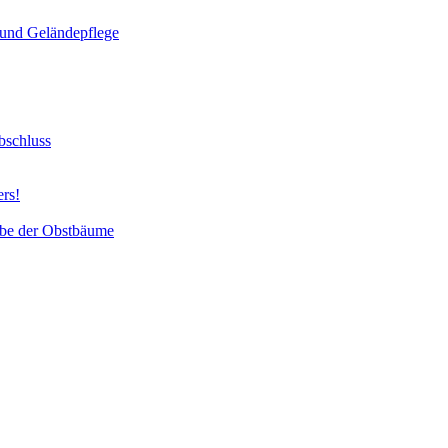
und Geländepflege
bschluss
ers!
abe der Obstbäume