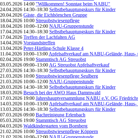
03.05.2026 14:00
"Willkommen! Sonntag beim NABU"
24.04.2026 14:30–18:30
Selbstbehauptungskurs für Kinder
20.04.2026
Gäste, die Eichhörnchen Gruppe
18.04.2026 10:00
Streuobstwiesenpflege
18.04.2026 10:00–12:00
NAJU-Gruppenstunde
17.04.2026 14:30–18:30
Selbstbehauptungskurs für Kinder
17.04.2026
Treffen der Lachfalten AG
14.04.2026
Vorstandstreffen
13.04.2026
Peter-Härtling-Schule Klasse 4
11.04.2026 10:00–13:00
Apfelsaftverkauf am NABU-Gelände, Haus- 
02.04.2026 19:00
Stammtisch AG Streuobst
28.03.2026 09:00–13:00
AG Streuobst Apfelsaftverkauf
27.03.2026 14:30–18:30
Selbstbehauptungskurs für Kinder
21.03.2026 10:00
Streuobstwiesenpflege Seulberg
21.03.2026 10:00–12:00
NAJU-Gruppenstunde
20.03.2026 14:30–18:30
Selbstbehauptungskurs für Kinder
18.03.2026
Besuch bei der AWO Haus Dammwald
17.03.2026 19:00
Jahreshauptversammlung NABU e.V. OG Friedrichs
14.03.2026 10:00–13:00
Apfelsaftverkauf am NABU-Gelände, Haus- 
13.03.2026 14:30–18:30
Selbstbehauptungskurs für Kinder
07.03.2026 09:00
Bachreinigung Erlenbach
05.03.2026 19:00
Stammtisch AG Streuobst
04.03.2026
Waldkindergarten vom Bornberg
21.02.2026 10:00
Streuobstwiesenpflege Köppern
21.02.2026 10:00–12:00
NAJU-Gruppenstunde