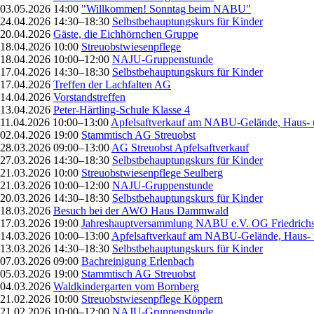
03.05.2026 14:00
"Willkommen! Sonntag beim NABU"
24.04.2026 14:30–18:30
Selbstbehauptungskurs für Kinder
20.04.2026
Gäste, die Eichhörnchen Gruppe
18.04.2026 10:00
Streuobstwiesenpflege
18.04.2026 10:00–12:00
NAJU-Gruppenstunde
17.04.2026 14:30–18:30
Selbstbehauptungskurs für Kinder
17.04.2026
Treffen der Lachfalten AG
14.04.2026
Vorstandstreffen
13.04.2026
Peter-Härtling-Schule Klasse 4
11.04.2026 10:00–13:00
Apfelsaftverkauf am NABU-Gelände, Haus- 
02.04.2026 19:00
Stammtisch AG Streuobst
28.03.2026 09:00–13:00
AG Streuobst Apfelsaftverkauf
27.03.2026 14:30–18:30
Selbstbehauptungskurs für Kinder
21.03.2026 10:00
Streuobstwiesenpflege Seulberg
21.03.2026 10:00–12:00
NAJU-Gruppenstunde
20.03.2026 14:30–18:30
Selbstbehauptungskurs für Kinder
18.03.2026
Besuch bei der AWO Haus Dammwald
17.03.2026 19:00
Jahreshauptversammlung NABU e.V. OG Friedrichs
14.03.2026 10:00–13:00
Apfelsaftverkauf am NABU-Gelände, Haus- 
13.03.2026 14:30–18:30
Selbstbehauptungskurs für Kinder
07.03.2026 09:00
Bachreinigung Erlenbach
05.03.2026 19:00
Stammtisch AG Streuobst
04.03.2026
Waldkindergarten vom Bornberg
21.02.2026 10:00
Streuobstwiesenpflege Köppern
21.02.2026 10:00–12:00
NAJU-Gruppenstunde