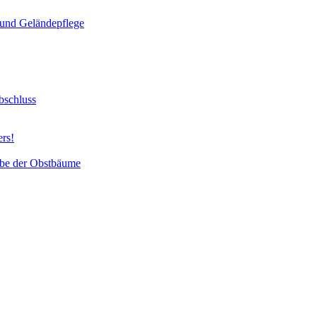
und Geländepflege
bschluss
ers!
abe der Obstbäume