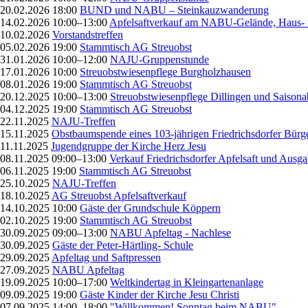
20.02.2026 18:00
BUND und NABU – Steinkauzwanderung
14.02.2026 10:00–13:00
Apfelsaftverkauf am NABU-Gelände, Haus- 
10.02.2026
Vorstandstreffen
05.02.2026 19:00
Stammtisch AG Streuobst
31.01.2026 10:00–12:00
NAJU-Gruppenstunde
17.01.2026 10:00
Streuobstwiesenpflege Burgholzhausen
08.01.2026 19:00
Stammtisch AG Streuobst
20.12.2025 10:00–13:00
Streuobstwiesenpflege Dillingen und Saisona
04.12.2025 19:00
Stammtisch AG Streuobst
22.11.2025
NAJU-Treffen
15.11.2025
Obstbaumspende eines 103-jährigen Friedrichsdorfer Bürg
11.11.2025
Jugendgruppe der Kirche Herz Jesu
08.11.2025 09:00–13:00
Verkauf Friedrichsdorfer Apfelsaft und Ausg
06.11.2025 19:00
Stammtisch AG Streuobst
25.10.2025
NAJU-Treffen
18.10.2025
AG Streuobst Apfelsaftverkauf
14.10.2025 10:00
Gäste der Grundschule Köppern
02.10.2025 19:00
Stammtisch AG Streuobst
30.09.2025 09:00–13:00
NABU Apfeltag - Nachlese
30.09.2025
Gäste der Peter-Härtling- Schule
29.09.2025
Apfeltag und Saftpressen
27.09.2025
NABU Apfeltag
19.09.2025 10:00–17:00
Weltkindertag in Kleingartenanlage
09.09.2025 19:00
Gäste Kinder der Kirche Jesu Christi
07.09.2025 14:00–18:00
"Willkommen! Sonntag beim NABU"