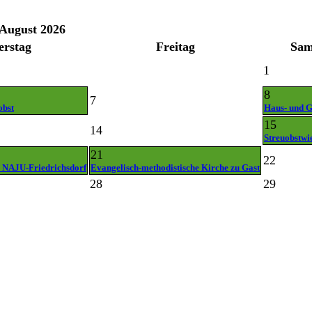
August 2026
erstag
Freitag
Sam
1
8
7
obst
Haus- und G
15
14
Streuobstwi
21
22
 NAJU-Friedrichsdorf
Evangelisch-methodistische Kirche zu Gast
28
29