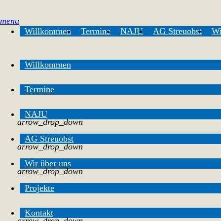
menu
Willkommen
Termine
NAJU
AG Streuobst
Wi
Willkommen
Termine
NAJU
arrow_drop_down
AG Streuobst
arrow_drop_down
Wir über uns
arrow_drop_down
Projekte
Kontakt
arrow_drop_down