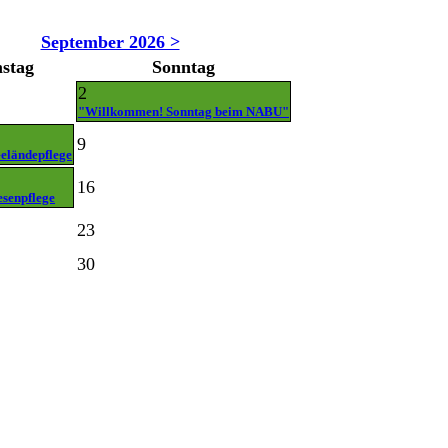
September 2026 >
stag
Sonntag
2
"Willkommen! Sonntag beim NABU"
9
eländepflege
16
esenpflege
23
30