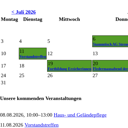
< Juli 2026
Montag
Dienstag
Mittwoch
Donn
6
3
4
5
Stammtisch AG Streu
11
10
12
13
Vorstandstreffen
19
20
17
18
Fortbildung Erzieherinnen
Fledermausabend der
24
25
26
27
31
Unsere kommenden Veranstaltungen
08.08.2026, 10:00–13:00
Haus- und Geländepflege
11.08.2026
Vorstandstreffen