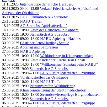
11.11.2025
Jugendgruppe der Kirche Herz Jesu
08.11.2025 09:00–13:00
Verkauf Friedrichsdorfer Apfelsaft und
Ausgabe der Obstbäume
06.11.2025 19:00
Stammtisch AG Streuobst
25.10.2025
NAJU-Treffen
18.10.2025
AG Streuobst Apfelsaftverkauf
14.10.2025 10:00
Gäste der Grundschule Köppern
02.10.2025 19:00
Stammtisch AG Streuobst
30.09.2025 09:00–13:00
NABU Apfeltag - Nachlese
30.09.2025
Gäste der Peter-Härtling- Schule
29.09.2025
Apfeltag und Saftpressen
27.09.2025
NABU Apfeltag
19.09.2025 10:00–17:00
Weltkindertag in Kleingartenanlage
09.09.2025 19:00
Gäste Kinder der Kirche Jesu Christi
07.09.2025 14:00–18:00
"Willkommen! Sonntag beim NABU"
04.09.2025 19:00
Stammtisch AG Streuobst
03.09.2025 19:00–21:00
BUND Mitgliedertreffen Ortsgruppe
02.09.2025
Vorstandstreffen der Ortsgruppe
30.08.2025 10:00–12:00
NAJU-Treffen
27.08.2025 19:00
Planungstreffen Weltkindertag
25.08.2025
Klimabeiratssitzung der Stadt Friedrichsdorf
16.08.2025 10:00–13:00
Streuobstwiesenpflege Burgholzhausen
07.08.2025 19:00
Stammtisch AG Streuobst
06.08.2025 19:00–21:00
BUND Mitgliedertreffen Ortsgruppe