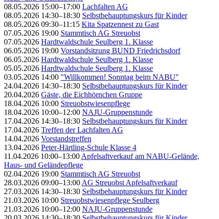
08.05.2026 15:00–17:00
Lachfalten AG
08.05.2026 14:30–18:30
Selbstbehauptungskurs für Kinder
08.05.2026 09:30–11:15
Kita Spatzennest zu Gast
07.05.2026 19:00
Stammtisch AG Streuobst
07.05.2026
Hardtwaldschule Seulberg 1. Klasse
06.05.2026 19:00
Vorstandsitzung BUND Friedrichsdorf
06.05.2026
Hardtwaldschule Seulberg 1. Klasse
05.05.2026
Hardtwaldschule Seulberg 1. Klasse
03.05.2026 14:00
"Willkommen! Sonntag beim NABU"
24.04.2026 14:30–18:30
Selbstbehauptungskurs für Kinder
20.04.2026
Gäste, die Eichhörnchen Gruppe
18.04.2026 10:00
Streuobstwiesenpflege
18.04.2026 10:00–12:00
NAJU-Gruppenstunde
17.04.2026 14:30–18:30
Selbstbehauptungskurs für Kinder
17.04.2026
Treffen der Lachfalten AG
14.04.2026
Vorstandstreffen
13.04.2026
Peter-Härtling-Schule Klasse 4
11.04.2026 10:00–13:00
Apfelsaftverkauf am NABU-Gelände,
Haus- und Geländepflege
02.04.2026 19:00
Stammtisch AG Streuobst
28.03.2026 09:00–13:00
AG Streuobst Apfelsaftverkauf
27.03.2026 14:30–18:30
Selbstbehauptungskurs für Kinder
21.03.2026 10:00
Streuobstwiesenpflege Seulberg
21.03.2026 10:00–12:00
NAJU-Gruppenstunde
20.03.2026 14:30–18:30
Selbstbehauptungskurs für Kinder