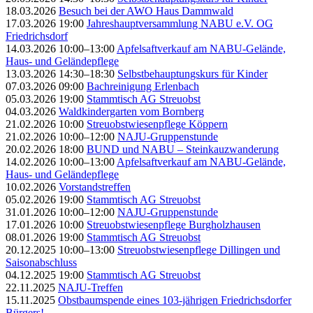
18.03.2026
Besuch bei der AWO Haus Dammwald
17.03.2026 19:00
Jahreshauptversammlung NABU e.V. OG
Friedrichsdorf
14.03.2026 10:00–13:00
Apfelsaftverkauf am NABU-Gelände,
Haus- und Geländepflege
13.03.2026 14:30–18:30
Selbstbehauptungskurs für Kinder
07.03.2026 09:00
Bachreinigung Erlenbach
05.03.2026 19:00
Stammtisch AG Streuobst
04.03.2026
Waldkindergarten vom Bornberg
21.02.2026 10:00
Streuobstwiesenpflege Köppern
21.02.2026 10:00–12:00
NAJU-Gruppenstunde
20.02.2026 18:00
BUND und NABU – Steinkauzwanderung
14.02.2026 10:00–13:00
Apfelsaftverkauf am NABU-Gelände,
Haus- und Geländepflege
10.02.2026
Vorstandstreffen
05.02.2026 19:00
Stammtisch AG Streuobst
31.01.2026 10:00–12:00
NAJU-Gruppenstunde
17.01.2026 10:00
Streuobstwiesenpflege Burgholzhausen
08.01.2026 19:00
Stammtisch AG Streuobst
20.12.2025 10:00–13:00
Streuobstwiesenpflege Dillingen und
Saisonabschluss
04.12.2025 19:00
Stammtisch AG Streuobst
22.11.2025
NAJU-Treffen
15.11.2025
Obstbaumspende eines 103-jährigen Friedrichsdorfer
Bürgers!