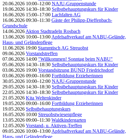
20.06.2026 10:00–12:00
NAJU-Gruppenstunde
19.06.2026 14:30–18:30
Selbstbehauptungskurs für Kinder
16.06.2026 15:00–17:00
Lachfalten AG
16.06.2026 09:30–11:30
Gäste der Philipp-Dieffenbach-
Grundschule
14.06.2026
Aktion Stadtradeln Rosbach
13.06.2026 10:00–13:00
Apfelsaftverkauf am NABU-Gelände,
Haus- und Geländepflege
11.06.2026 19:00
Stammtisch AG Streuobst
09.06.2026
Vorstandstreffen
07.06.2026 14:00
"Willkommen! Sonntag beim NABU"
05.06.2026 14:30–18:30
Selbstbehauptungskurs für Kinder
03.06.2026 19:00
Vorstandsitzung BUND Friedrichsdorf
03.06.2026 09:00–16:00
Fortbildung Erzieherinnen
30.05.2026 10:00–12:00
NAJU-Gruppenstunde
29.05.2026 14:30–18:30
Selbstbehauptungskurs für Kinder
22.05.2026 14:30–18:30
Selbstbehauptungskurs für Kinder
21.05.2026
Kita Weltenkinder
19.05.2026 09:00–16:00
Fortbildung Erzieherinnen
19.05.2026
Selbstbehauptungskurs
16.05.2026 10:00
Streuobstwiesenpflege
13.05.2026 09:00–11:30
Waldkindergarten
12.05.2026
Vorstand- u. Aktiven-Treffen
09.05.2026 10:00–13:00
Apfelsaftverkauf am NABU-Gelände,
Haus- und Geländepflege