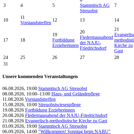
3
4
5
Stammtisch AG
7
Streuobst
11
10
12
13
14
Vorstandstreffen
21
20
19
Evangelis
Fledermausabend
17
18
Fortbildung
methodist
der NAJU-
Erzieherinnen
Kirche zu
Friedrichsdorf
Gast
24
25
26
27
28
31
Unsere kommenden Veranstaltungen
06.08.2026, 19:00
Stammtisch AG Streuobst
08.08.2026, 10:00–13:00
Haus- und Geländepflege
11.08.2026
Vorstandstreffen
15.08.2026, 10:00
Streuobstwiesenpflege
19.08.2026
Fortbildung Erzieherinnen
20.08.2026
Fledermausabend der NAJU-Friedrichsdorf
21.08.2026
Evangelisch-methodistische Kirche zu Gast
03.09.2026, 19:00
Stammtisch AG Streuobst
06.09.2026, 14:00
"Willkommen! Sonntag beim NABU"