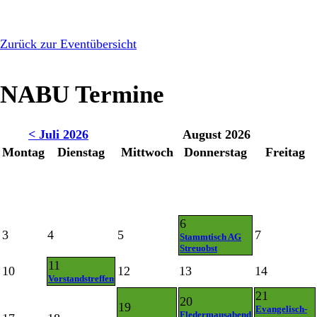
Zurück zur Eventübersicht
NABU Termine
< Juli 2026
August 2026
Montag
Dienstag
Mittwoch
Donnerstag
Freitag
6
3
4
5
7
Stammtisch AG
Streuobst
11
10
12
13
14
Vorstandstreffen
21
20
19
Evangelisch-
Fledermausabend