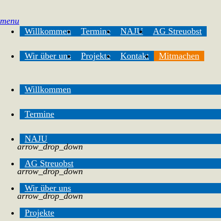
menu
Willkommen
Termine
NAJU
AG Streuobst
Wir über uns
Projekte
Kontakt
Mitmachen
Willkommen
Termine
NAJU
arrow_drop_down
AG Streuobst
arrow_drop_down
Wir über uns
arrow_drop_down
Projekte