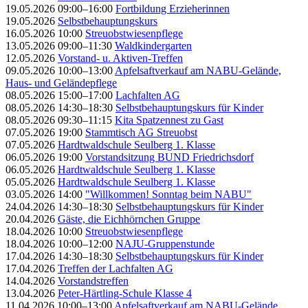
19.05.2026 09:00–16:00
Fortbildung Erzieherinnen
19.05.2026
Selbstbehauptungskurs
16.05.2026 10:00
Streuobstwiesenpflege
13.05.2026 09:00–11:30
Waldkindergarten
12.05.2026
Vorstand- u. Aktiven-Treffen
09.05.2026 10:00–13:00
Apfelsaftverkauf am NABU-Gelände,
Haus- und Geländepflege
08.05.2026 15:00–17:00
Lachfalten AG
08.05.2026 14:30–18:30
Selbstbehauptungskurs für Kinder
08.05.2026 09:30–11:15
Kita Spatzennest zu Gast
07.05.2026 19:00
Stammtisch AG Streuobst
07.05.2026
Hardtwaldschule Seulberg 1. Klasse
06.05.2026 19:00
Vorstandsitzung BUND Friedrichsdorf
06.05.2026
Hardtwaldschule Seulberg 1. Klasse
05.05.2026
Hardtwaldschule Seulberg 1. Klasse
03.05.2026 14:00
"Willkommen! Sonntag beim NABU"
24.04.2026 14:30–18:30
Selbstbehauptungskurs für Kinder
20.04.2026
Gäste, die Eichhörnchen Gruppe
18.04.2026 10:00
Streuobstwiesenpflege
18.04.2026 10:00–12:00
NAJU-Gruppenstunde
17.04.2026 14:30–18:30
Selbstbehauptungskurs für Kinder
17.04.2026
Treffen der Lachfalten AG
14.04.2026
Vorstandstreffen
13.04.2026
Peter-Härtling-Schule Klasse 4
11.04.2026 10:00–13:00
Apfelsaftverkauf am NABU-Gelände,