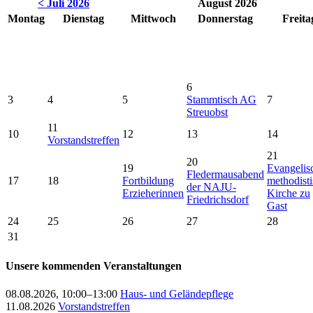
< Juli 2026
August 2026
Montag
Dienstag
Mittwoch
Donnerstag
Freita
6
3
4
5
Stammtisch AG
7
Streuobst
11
10
12
13
14
Vorstandstreffen
21
20
19
Evangelis
Fledermausabend
17
18
Fortbildung
methodist
der NAJU-
Erzieherinnen
Kirche zu
Friedrichsdorf
Gast
24
25
26
27
28
31
Unsere kommenden Veranstaltungen
08.08.2026, 10:00–13:00
Haus- und Geländepflege
11.08.2026
Vorstandstreffen