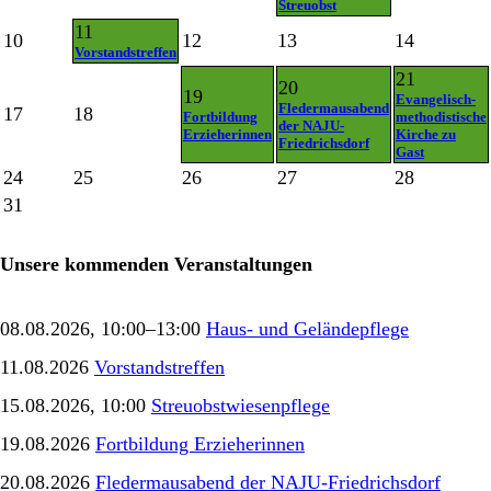
Streuobst
11
10
12
13
14
Vorstandstreffen
21
20
19
Evangelisch-
Fledermausabend
17
18
Fortbildung
methodistische
der NAJU-
Erzieherinnen
Kirche zu
Friedrichsdorf
Gast
24
25
26
27
28
31
Unsere kommenden Veranstaltungen
08.08.2026, 10:00–13:00
Haus- und Geländepflege
11.08.2026
Vorstandstreffen
15.08.2026, 10:00
Streuobstwiesenpflege
19.08.2026
Fortbildung Erzieherinnen
20.08.2026
Fledermausabend der NAJU-Friedrichsdorf