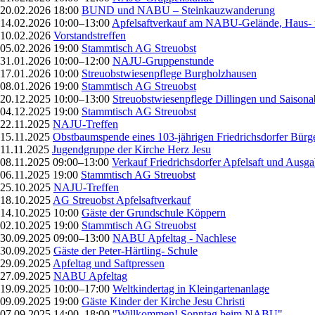
20.02.2026 18:00
BUND und NABU – Steinkauzwanderung
14.02.2026 10:00–13:00
Apfelsaftverkauf am NABU-Gelände, Haus- 
10.02.2026
Vorstandstreffen
05.02.2026 19:00
Stammtisch AG Streuobst
31.01.2026 10:00–12:00
NAJU-Gruppenstunde
17.01.2026 10:00
Streuobstwiesenpflege Burgholzhausen
08.01.2026 19:00
Stammtisch AG Streuobst
20.12.2025 10:00–13:00
Streuobstwiesenpflege Dillingen und Saisona
04.12.2025 19:00
Stammtisch AG Streuobst
22.11.2025
NAJU-Treffen
15.11.2025
Obstbaumspende eines 103-jährigen Friedrichsdorfer Bürg
11.11.2025
Jugendgruppe der Kirche Herz Jesu
08.11.2025 09:00–13:00
Verkauf Friedrichsdorfer Apfelsaft und Ausg
06.11.2025 19:00
Stammtisch AG Streuobst
25.10.2025
NAJU-Treffen
18.10.2025
AG Streuobst Apfelsaftverkauf
14.10.2025 10:00
Gäste der Grundschule Köppern
02.10.2025 19:00
Stammtisch AG Streuobst
30.09.2025 09:00–13:00
NABU Apfeltag - Nachlese
30.09.2025
Gäste der Peter-Härtling- Schule
29.09.2025
Apfeltag und Saftpressen
27.09.2025
NABU Apfeltag
19.09.2025 10:00–17:00
Weltkindertag in Kleingartenanlage
09.09.2025 19:00
Gäste Kinder der Kirche Jesu Christi
07.09.2025 14:00–18:00
"Willkommen! Sonntag beim NABU"