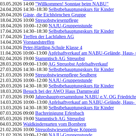
03.05.2026 14:00
"Willkommen! Sonntag beim NABU"
24.04.2026 14:30–18:30
Selbstbehauptungskurs für Kinder
20.04.2026
Gäste, die Eichhörnchen Gruppe
18.04.2026 10:00
Streuobstwiesenpflege
18.04.2026 10:00–12:00
NAJU-Gruppenstunde
17.04.2026 14:30–18:30
Selbstbehauptungskurs für Kinder
17.04.2026
Treffen der Lachfalten AG
14.04.2026
Vorstandstreffen
13.04.2026
Peter-Härtling-Schule Klasse 4
11.04.2026 10:00–13:00
Apfelsaftverkauf am NABU-Gelände, Haus- 
02.04.2026 19:00
Stammtisch AG Streuobst
28.03.2026 09:00–13:00
AG Streuobst Apfelsaftverkauf
27.03.2026 14:30–18:30
Selbstbehauptungskurs für Kinder
21.03.2026 10:00
Streuobstwiesenpflege Seulberg
21.03.2026 10:00–12:00
NAJU-Gruppenstunde
20.03.2026 14:30–18:30
Selbstbehauptungskurs für Kinder
18.03.2026
Besuch bei der AWO Haus Dammwald
17.03.2026 19:00
Jahreshauptversammlung NABU e.V. OG Friedrichs
14.03.2026 10:00–13:00
Apfelsaftverkauf am NABU-Gelände, Haus- 
13.03.2026 14:30–18:30
Selbstbehauptungskurs für Kinder
07.03.2026 09:00
Bachreinigung Erlenbach
05.03.2026 19:00
Stammtisch AG Streuobst
04.03.2026
Waldkindergarten vom Bornberg
21.02.2026 10:00
Streuobstwiesenpflege Köppern
21.02.2026 10:00–12:00
NAJU-Gruppenstunde