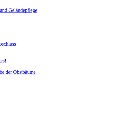
und Geländepflege
bschluss
ers!
abe der Obstbäume