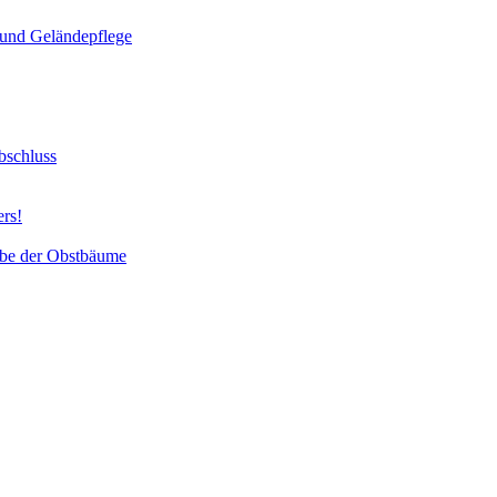
und Geländepflege
bschluss
ers!
abe der Obstbäume