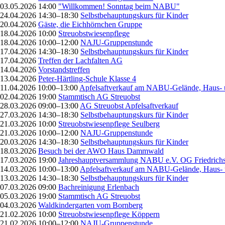
03.05.2026 14:00
"Willkommen! Sonntag beim NABU"
24.04.2026 14:30–18:30
Selbstbehauptungskurs für Kinder
20.04.2026
Gäste, die Eichhörnchen Gruppe
18.04.2026 10:00
Streuobstwiesenpflege
18.04.2026 10:00–12:00
NAJU-Gruppenstunde
17.04.2026 14:30–18:30
Selbstbehauptungskurs für Kinder
17.04.2026
Treffen der Lachfalten AG
14.04.2026
Vorstandstreffen
13.04.2026
Peter-Härtling-Schule Klasse 4
11.04.2026 10:00–13:00
Apfelsaftverkauf am NABU-Gelände, Haus- 
02.04.2026 19:00
Stammtisch AG Streuobst
28.03.2026 09:00–13:00
AG Streuobst Apfelsaftverkauf
27.03.2026 14:30–18:30
Selbstbehauptungskurs für Kinder
21.03.2026 10:00
Streuobstwiesenpflege Seulberg
21.03.2026 10:00–12:00
NAJU-Gruppenstunde
20.03.2026 14:30–18:30
Selbstbehauptungskurs für Kinder
18.03.2026
Besuch bei der AWO Haus Dammwald
17.03.2026 19:00
Jahreshauptversammlung NABU e.V. OG Friedrichs
14.03.2026 10:00–13:00
Apfelsaftverkauf am NABU-Gelände, Haus- 
13.03.2026 14:30–18:30
Selbstbehauptungskurs für Kinder
07.03.2026 09:00
Bachreinigung Erlenbach
05.03.2026 19:00
Stammtisch AG Streuobst
04.03.2026
Waldkindergarten vom Bornberg
21.02.2026 10:00
Streuobstwiesenpflege Köppern
21.02.2026 10:00–12:00
NAJU-Gruppenstunde