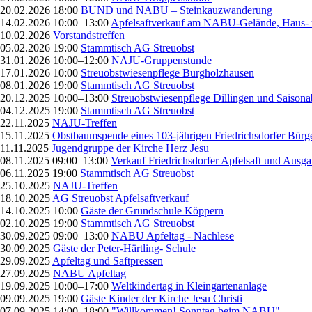
20.02.2026 18:00
BUND und NABU – Steinkauzwanderung
14.02.2026 10:00–13:00
Apfelsaftverkauf am NABU-Gelände, Haus- 
10.02.2026
Vorstandstreffen
05.02.2026 19:00
Stammtisch AG Streuobst
31.01.2026 10:00–12:00
NAJU-Gruppenstunde
17.01.2026 10:00
Streuobstwiesenpflege Burgholzhausen
08.01.2026 19:00
Stammtisch AG Streuobst
20.12.2025 10:00–13:00
Streuobstwiesenpflege Dillingen und Saisona
04.12.2025 19:00
Stammtisch AG Streuobst
22.11.2025
NAJU-Treffen
15.11.2025
Obstbaumspende eines 103-jährigen Friedrichsdorfer Bürg
11.11.2025
Jugendgruppe der Kirche Herz Jesu
08.11.2025 09:00–13:00
Verkauf Friedrichsdorfer Apfelsaft und Ausg
06.11.2025 19:00
Stammtisch AG Streuobst
25.10.2025
NAJU-Treffen
18.10.2025
AG Streuobst Apfelsaftverkauf
14.10.2025 10:00
Gäste der Grundschule Köppern
02.10.2025 19:00
Stammtisch AG Streuobst
30.09.2025 09:00–13:00
NABU Apfeltag - Nachlese
30.09.2025
Gäste der Peter-Härtling- Schule
29.09.2025
Apfeltag und Saftpressen
27.09.2025
NABU Apfeltag
19.09.2025 10:00–17:00
Weltkindertag in Kleingartenanlage
09.09.2025 19:00
Gäste Kinder der Kirche Jesu Christi
07.09.2025 14:00–18:00
"Willkommen! Sonntag beim NABU"