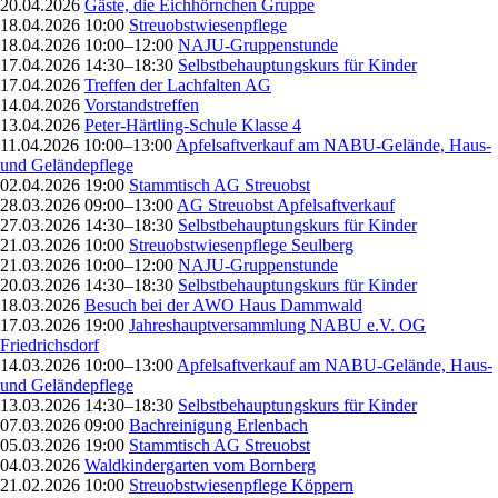
20.04.2026
Gäste, die Eichhörnchen Gruppe
18.04.2026 10:00
Streuobstwiesenpflege
18.04.2026 10:00–12:00
NAJU-Gruppenstunde
17.04.2026 14:30–18:30
Selbstbehauptungskurs für Kinder
17.04.2026
Treffen der Lachfalten AG
14.04.2026
Vorstandstreffen
13.04.2026
Peter-Härtling-Schule Klasse 4
11.04.2026 10:00–13:00
Apfelsaftverkauf am NABU-Gelände, Haus-
und Geländepflege
02.04.2026 19:00
Stammtisch AG Streuobst
28.03.2026 09:00–13:00
AG Streuobst Apfelsaftverkauf
27.03.2026 14:30–18:30
Selbstbehauptungskurs für Kinder
21.03.2026 10:00
Streuobstwiesenpflege Seulberg
21.03.2026 10:00–12:00
NAJU-Gruppenstunde
20.03.2026 14:30–18:30
Selbstbehauptungskurs für Kinder
18.03.2026
Besuch bei der AWO Haus Dammwald
17.03.2026 19:00
Jahreshauptversammlung NABU e.V. OG
Friedrichsdorf
14.03.2026 10:00–13:00
Apfelsaftverkauf am NABU-Gelände, Haus-
und Geländepflege
13.03.2026 14:30–18:30
Selbstbehauptungskurs für Kinder
07.03.2026 09:00
Bachreinigung Erlenbach
05.03.2026 19:00
Stammtisch AG Streuobst
04.03.2026
Waldkindergarten vom Bornberg
21.02.2026 10:00
Streuobstwiesenpflege Köppern