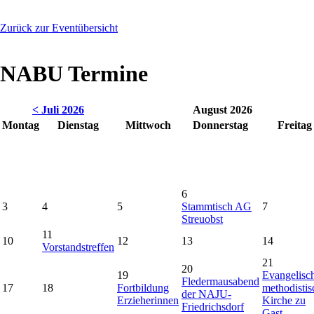
Zurück zur Eventübersicht
NABU Termine
< Juli 2026
August 2026
Montag
Dienstag
Mittwoch
Donnerstag
Freitag
6
3
4
5
Stammtisch AG
7
Streuobst
11
10
12
13
14
Vorstandstreffen
21
20
19
Evangelisc
Fledermausabend
17
18
Fortbildung
methodistis
der NAJU-
Erzieherinnen
Kirche zu
Friedrichsdorf
Gast