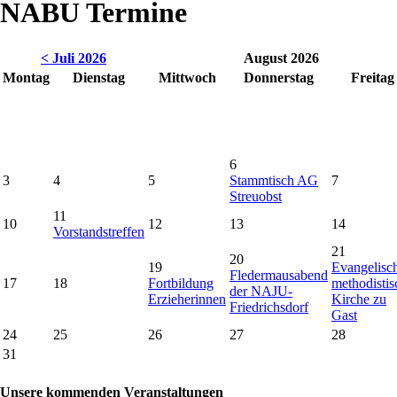
NABU Termine
< Juli 2026
August 2026
Montag
Dienstag
Mittwoch
Donnerstag
Freitag
6
3
4
5
Stammtisch AG
7
Streuobst
11
10
12
13
14
Vorstandstreffen
21
20
19
Evangelisc
Fledermausabend
17
18
Fortbildung
methodistis
der NAJU-
Erzieherinnen
Kirche zu
Friedrichsdorf
Gast
24
25
26
27
28
31
Unsere kommenden Veranstaltungen