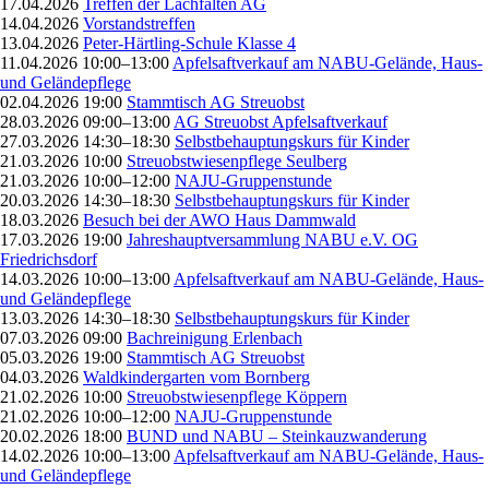
17.04.2026
Treffen der Lachfalten AG
14.04.2026
Vorstandstreffen
13.04.2026
Peter-Härtling-Schule Klasse 4
11.04.2026 10:00–13:00
Apfelsaftverkauf am NABU-Gelände, Haus-
und Geländepflege
02.04.2026 19:00
Stammtisch AG Streuobst
28.03.2026 09:00–13:00
AG Streuobst Apfelsaftverkauf
27.03.2026 14:30–18:30
Selbstbehauptungskurs für Kinder
21.03.2026 10:00
Streuobstwiesenpflege Seulberg
21.03.2026 10:00–12:00
NAJU-Gruppenstunde
20.03.2026 14:30–18:30
Selbstbehauptungskurs für Kinder
18.03.2026
Besuch bei der AWO Haus Dammwald
17.03.2026 19:00
Jahreshauptversammlung NABU e.V. OG
Friedrichsdorf
14.03.2026 10:00–13:00
Apfelsaftverkauf am NABU-Gelände, Haus-
und Geländepflege
13.03.2026 14:30–18:30
Selbstbehauptungskurs für Kinder
07.03.2026 09:00
Bachreinigung Erlenbach
05.03.2026 19:00
Stammtisch AG Streuobst
04.03.2026
Waldkindergarten vom Bornberg
21.02.2026 10:00
Streuobstwiesenpflege Köppern
21.02.2026 10:00–12:00
NAJU-Gruppenstunde
20.02.2026 18:00
BUND und NABU – Steinkauzwanderung
14.02.2026 10:00–13:00
Apfelsaftverkauf am NABU-Gelände, Haus-
und Geländepflege