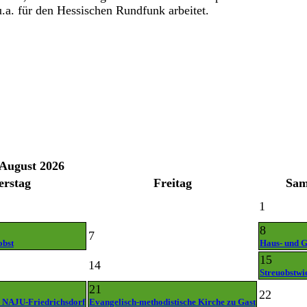
u.a. für den Hessischen Rundfunk arbeitet.
August 2026
erstag
Freitag
Sam
1
8
7
obst
Haus- und G
15
14
Streuobstwi
21
22
 NAJU-Friedrichsdorf
Evangelisch-methodistische Kirche zu Gast