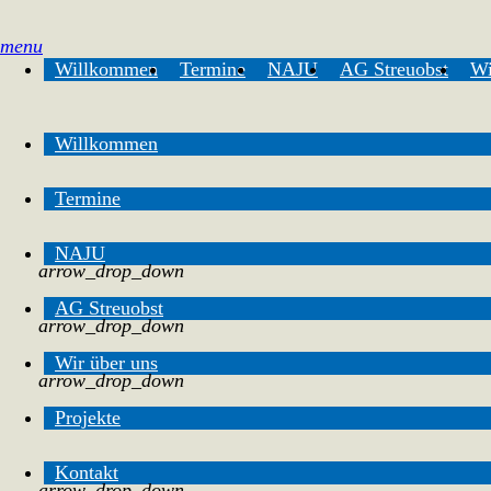
menu
Willkommen
Termine
NAJU
AG Streuobst
Wi
Willkommen
Termine
NAJU
arrow_drop_down
AG Streuobst
arrow_drop_down
Wir über uns
arrow_drop_down
Projekte
Kontakt
arrow_drop_down