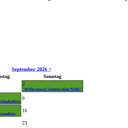
September 2026 >
stag
Sonntag
2
"Willkommen! Sonntag beim NABU"
9
eländepflege
16
esenpflege
23