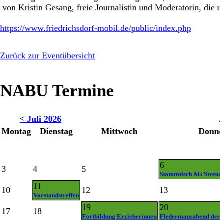
von Kristin Gesang, freie Journalistin und Moderatorin, die 
https://www.friedrichsdorf-mobil.de/public/index.php
Zurück zur Eventübersicht
NABU Termine
< Juli 2026
Montag
Dienstag
Mittwoch
Donn
6
3
4
5
Stammtisch AG Streu
11
10
12
13
Vorstandstreffen
19
20
17
18
Fortbildung Erzieherinnen
Fledermausabend der