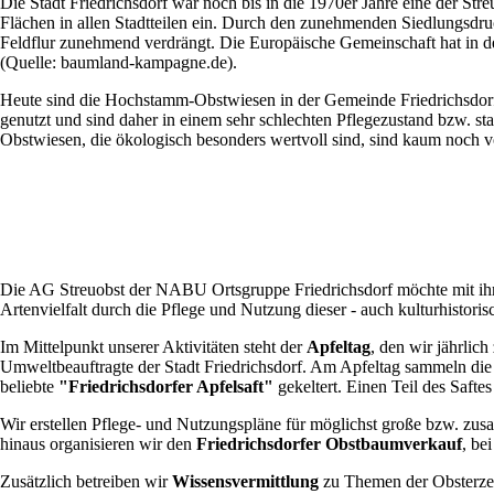
Die Stadt Friedrichsdorf war noch bis in die 1970er Jahre eine der 
Flächen in allen Stadtteilen ein. Durch den zunehmenden Siedlungsdruc
Feldflur zunehmend verdrängt. Die Europäische Gemeinschaft hat in 
(Quelle: baumland-kampagne.de).
Heute sind die Hochstamm-Obstwiesen in der Gemeinde Friedrichsdorf n
genutzt und sind daher in einem sehr schlechten Pflegezustand bzw. s
Obstwiesen, die ökologisch besonders wertvoll sind, sind kaum noch 
Die AG Streuobst der NABU Ortsgruppe Friedrichsdorf möchte mit ihr
Artenvielfalt durch die Pflege und Nutzung dieser - auch kulturhistor
Im Mittelpunkt unserer Aktivitäten steht der
Apfeltag
, den wir jährlic
Umweltbeauftragte der Stadt Friedrichsdorf. Am Apfeltag sammeln die
beliebte
"Friedrichsdorfer Apfelsaft"
gekeltert. Einen Teil des Safte
Wir erstellen Pflege- und Nutzungspläne für möglichst große bzw. 
hinaus organisieren wir den
Friedrichsdorfer Obstbaumverkauf
, be
Zusätzlich betreiben wir
Wissensvermittlung
zu Themen der Obsterze