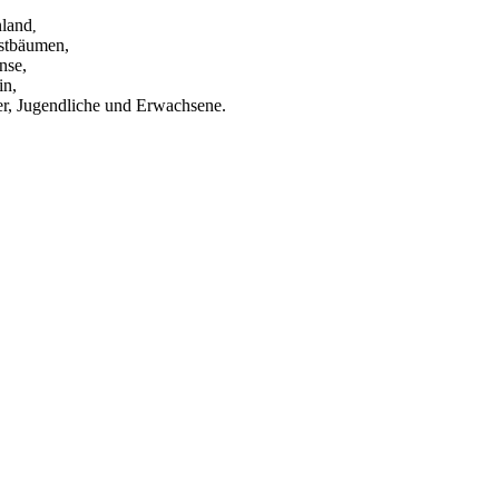
nland
,
stbäumen,
nse,
in,
er, Jugendliche und Erwachsene.