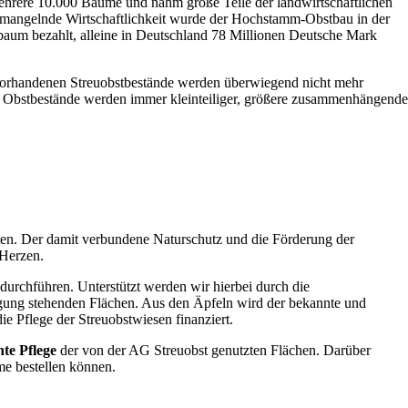
ehrere 10.000 Bäume und nahm große Teile der landwirtschaftlichen
 - mangelnde Wirtschaftlichkeit wurde der Hochstamm-Obstbau in der
aum bezahlt, alleine in Deutschland 78 Millionen Deutsche Mark
e vorhandenen Streuobstbestände werden überwiegend nicht mehr
ie Obstbestände werden immer kleinteiliger, größere zusammenhängende
ten. Der damit verbundene Naturschutz und die Förderung der
 Herzen.
 durchführen. Unterstützt werden wir hierbei durch die
ügung stehenden Flächen. Aus den Äpfeln wird der bekannte und
e Pflege der Streuobstwiesen finanziert.
te Pflege
der von der AG Streuobst genutzten Flächen. Darüber
me bestellen können.