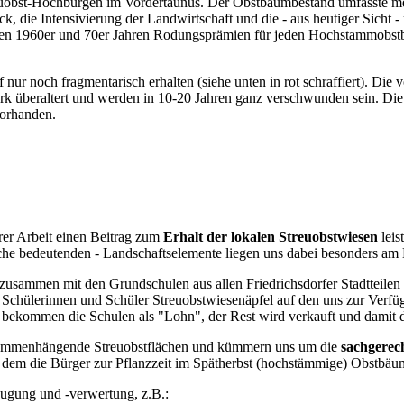
Streuobst-Hochburgen im Vordertaunus. Der Obstbaumbestand umfasste m
k, die Intensivierung der Landwirtschaft und die - aus heutiger Sicht
den 1960er und 70er Jahren Rodungsprämien für jeden Hochstammobstb
ur noch fragmentarisch erhalten (siehe unten in rot schraffiert). Di
tark überaltert und werden in 10-20 Jahren ganz verschwunden sein. D
vorhanden.
er Arbeit einen Beitrag zum
Erhalt der lokalen Streuobstwiesen
leis
ische bedeutenden - Landschaftselemente liegen uns dabei besonders am
h zusammen mit den Grundschulen aus allen Friedrichsdorfer Stadtteilen
 Schülerinnen und Schüler Streuobstwiesenäpfel auf den uns zur Verf
s bekommen die Schulen als "Lohn", der Rest wird verkauft und damit di
zusammenhängende Streuobstflächen und kümmern uns um die
sachgerech
i dem die Bürger zur Pflanzzeit im Spätherbst (hochstämmige) Obstbäu
ugung und -verwertung, z.B.: