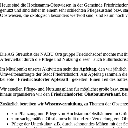
Heute sind die Hochstamm-Obstwiesen in der Gemeinde Friedrichsdorf n
genutzt und sind daher in einem sehr schlechten Pflegezustand bzw. s
Obstwiesen, die ökologisch besonders wertvoll sind, sind kaum noch 
Die AG Streuobst der NABU Ortsgruppe Friedrichsdorf möchte mit ihr
Artenvielfalt durch die Pflege und Nutzung dieser - auch kulturhistor
Im Mittelpunkt unserer Aktivitäten steht der
Apfeltag
, den wir jährlic
Umweltbeauftragte der Stadt Friedrichsdorf. Am Apfeltag sammeln die
beliebte
"Friedrichsdorfer Apfelsaft"
gekeltert. Einen Teil des Safte
Wir erstellen Pflege- und Nutzungspläne für möglichst große bzw. 
hinaus organisieren wir den
Friedrichsdorfer Obstbaumverkauf
, be
Zusätzlich betreiben wir
Wissensvermittlung
zu Themen der Obsterze
zur Pflanzung und Pflege von Hochstamm-Obstbäumen im Grü
zum sachgemäßen Obstbaumschnitt und zur Veredelung von Ob
Pflege der Unterkultur, z.B. durch schonendes Mähen mit der Se