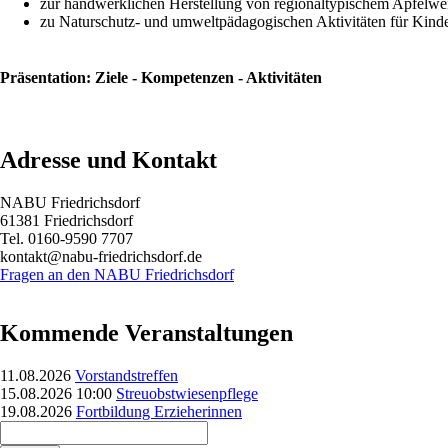
zur handwerklichen Herstellung von regionaltypischem Apfelwe
zu Naturschutz- und umweltpädagogischen Aktivitäten für Kind
Präsentation: Ziele - Kompetenzen - Aktivitäten
Adresse und Kontakt
NABU Friedrichsdorf
61381 Friedrichsdorf
Tel. 0160-9590 7707
kontakt@nabu-friedrichsdorf.de
Fragen an den NABU Friedrichsdorf
Kommende Veranstaltungen
11.08.2026
Vorstandstreffen
15.08.2026 10:00
Streuobstwiesenpflege
19.08.2026
Fortbildung Erzieherinnen
Suchbegriffe