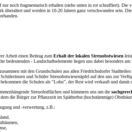
ur noch fragmentarisch erhalten (siehe unten in rot schraffiert). Di
tark überaltert und werden in 10-20 Jahren ganz verschwunden sein. D
vorhanden.
er Arbeit einen Beitrag zum
Erhalt der lokalen Streuobstwiesen
leis
ische bedeutenden - Landschaftselemente liegen uns dabei besonders am
h zusammen mit den Grundschulen aus allen Friedrichsdorfer Stadtteilen
 Schülerinnen und Schüler Streuobstwiesenäpfel auf den uns zur Verf
s bekommen die Schulen als "Lohn", der Rest wird verkauft und damit di
zusammenhängende Streuobstflächen und kümmern uns um die
sachgerech
i dem die Bürger zur Pflanzzeit im Spätherbst (hochstämmige) Obstbäu
ugung und -verwertung, z.B.:
nland
,
stbäumen,
nse,