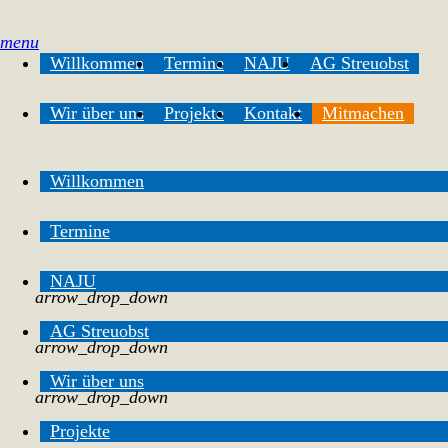
menu
Willkommen
Termine
NAJU
AG Streuobst
Wir über uns
Projekte
Kontakt
Mitmachen
Willkommen
Termine
NAJU
arrow_drop_down
AG Streuobst
arrow_drop_down
Wir über uns
arrow_drop_down
Projekte